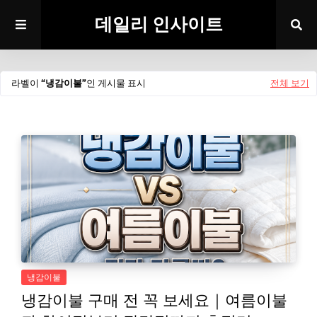
데일리 인사이트
라벨이
냉감이불
인 게시물 표시
전체 보기
냉감이불
냉감이불 구매 전 꼭 보세요｜여름이불