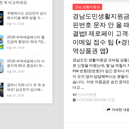
 전 꼭 비교하세요
경남 생활지원금
쿠팡에서도 삼성전자 감사
경남도민생활지원금
페스티벌 혜택 받을 수 있
을까? 삼성닷컴과 비교 총
핀번호 문자 안 올 때
6월 10, 2026
정리
결법! 제로페이 고
2026 숙박세일페스타 할
이메일 접수 팁 (+
인금액 총정리! 최대 7만
원 받는 방법
6월 09, 2026
역상품권 앱)
경남도민 생활지원금 모바일 상품
2026 숙박세일페스타 사
로 신청을 마쳤는데, 몇 날 며칠이
용지역 85곳 총정리! 부산
가능·제주 제외
PIN 번호(핀번호)가 담긴 문자나
6월 09, 2026
이 오지 않아 답답해하시는 분들이
습니다. 이번 지원금은 승인 문자
갤럭시 S26 사기 전 꼭 보
다고 …
세요! 삼성전자 감사페스
티벌 최대 30% 혜택 총정
인사이트맨
6월 07, 2026
리
5/23/2026 03:13:00 오전
자세한 내용