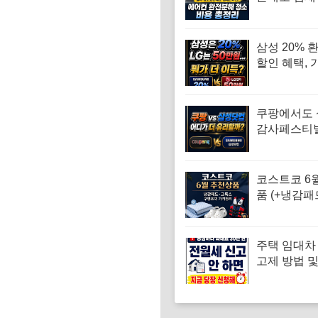
완전분해 청
총정리
삼성 20% 환
할인 혜택, 
전 꼭 비교
쿠팡에서도
감사페스티
받을 수 있을
닷컴과 비교
코스트코 6
품 (+냉감패
스·구명조끼
리)
주택 임대차
고제 방법 
기준 총정리
온라인, 주
증 발급)