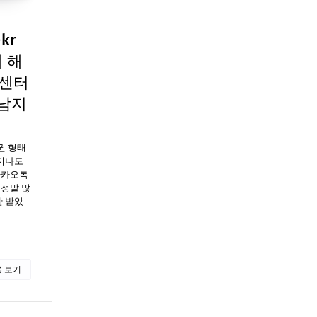
kr
 해
객센터
경남지
권 형태
 지나도
 카카오톡
 정말 많
만 받았
 보기